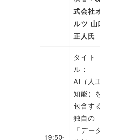
式会社オ
ルツ 山口
正人氏
タイト
ル：
AI（人工
知能）を
包含する
独自の
「データ
19:50-